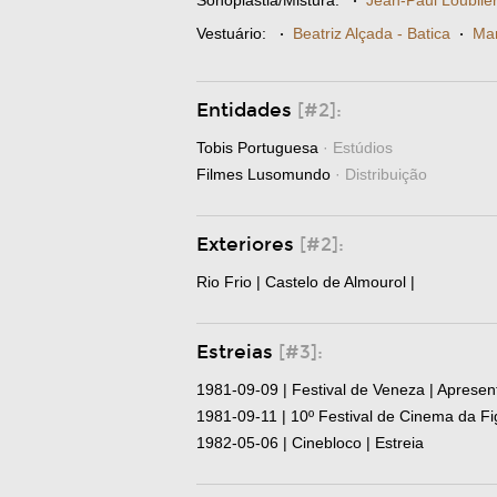
Sonoplastia/Mistura:
·
Jean-Paul Loublie
Vestuário:
·
Beatriz Alçada - Batica
·
Mar
Entidades
[#2]:
Tobis Portuguesa
· Estúdios
Filmes Lusomundo
· Distribuição
Exteriores
[#2]:
Rio Frio | Castelo de Almourol |
Estreias
[#3]:
1981-09-09 | Festival de Veneza | Aprese
1981-09-11 | 10º Festival de Cinema da Fig
1982-05-06 | Cinebloco | Estreia