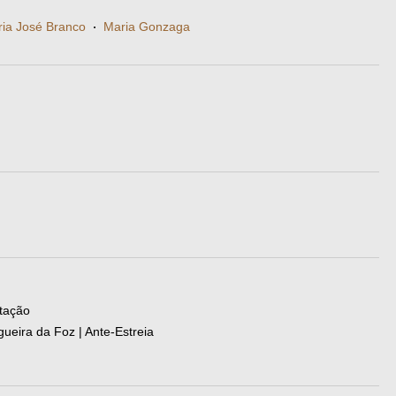
r
ia José Branco
·
Maria Gonzaga
ntação
ueira da Foz | Ante-Estreia