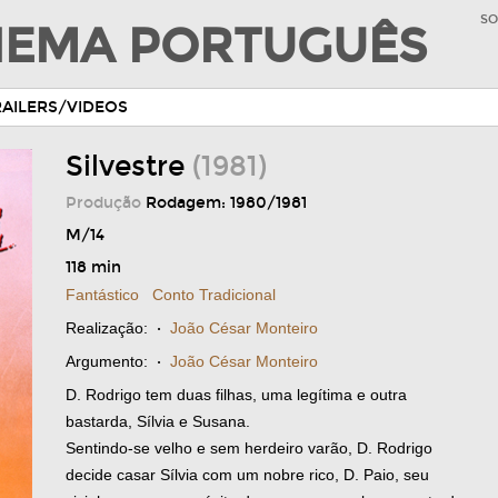
SO
INEMA PORTUGUÊS
RAILERS/VIDEOS
Silvestre
(1981)
Produção
Rodagem: 1980/1981
M/14
118 min
Fantástico
Conto Tradicional
Realização:
·
João César Monteiro
Argumento:
·
João César Monteiro
D. Rodrigo tem duas filhas, uma legítima e outra
bastarda, Sílvia e Susana.
Sentindo-se velho e sem herdeiro varão, D. Rodrigo
decide casar Sílvia com um nobre rico, D. Paio, seu