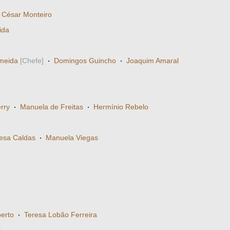
 César Monteiro
ida
meida
[Chefe]
·
Domingos Guincho
·
Joaquim Amaral
rry
·
Manuela de Freitas
·
Hermínio Rebelo
esa Caldas
·
Manuela Viegas
erto
·
Teresa Lobão Ferreira