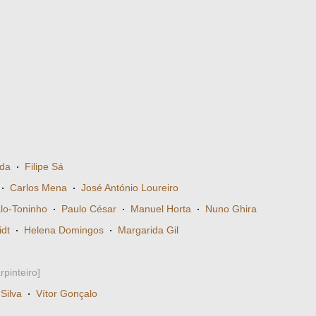
rda
·
Filipe Sá
·
Carlos Mena
·
José António Loureiro
lo-Toninho
·
Paulo César
·
Manuel Horta
·
Nuno Ghira
dt
·
Helena Domingos
·
Margarida Gil
rpinteiro]
Silva
·
Vítor Gonçalo