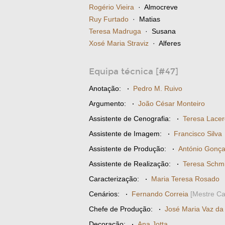
Rogério Vieira
· Almocreve
Ruy Furtado
· Matias
Teresa Madruga
· Susana
Xosé Maria Straviz
· Alferes
Equipa técnica [#47]
Anotação:
·
Pedro M. Ruivo
Argumento:
·
João César Monteiro
Assistente de Cenografia:
·
Teresa Lace
Assistente de Imagem:
·
Francisco Silva
Assistente de Produção:
·
António Gonça
Assistente de Realização:
·
Teresa Schmi
Caracterização:
·
Maria Teresa Rosado
Cenários:
·
Fernando Correia
[Mestre Ca
Chefe de Produção:
·
José Maria Vaz da 
Decoração:
·
Ana Jotta