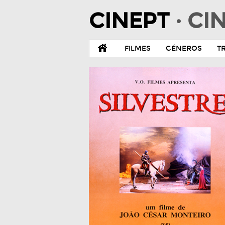
CINEPT
· C
FILMES
GÉNEROS
T