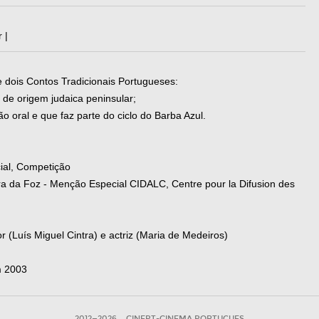
 |
de dois Contos Tradicionais Portugueses:
de origem judaica peninsular;
o oral e que faz parte do ciclo do Barba Azul.
cial, Competição
ra da Foz - Menção Especial CIDALC, Centre pour la Difusion des
 (Luís Miguel Cintra) e actriz (Maria de Medeiros)
m 2003
2012—2026
CINEPT-CINEMA PORTUGUES