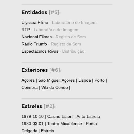
Entidades
[#5]:
Ulyssea Filme
· Laboratório de Imagem
RTP
· Laboratório de Imagem
Nacional Filmes
· Registo de Som
Rádio Triunfo
· Registo de Som
Espectáculos Rivus
· Distribuição
Exteriores
[#6]:
Açores | São Miguel, Açores | Lisboa | Porto |
Coimbra | Vila do Conde |
Estreias
[#2]:
1979-10-10 | Casino Estoril | Ante-Estreia
1980-03-01 | Teatro Micaelense - Ponta
Delgada | Estreia