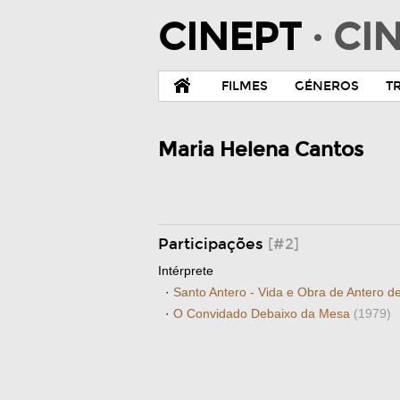
CINEPT
· C
FILMES
GÉNEROS
T
Maria Helena Cantos
Participações
[#2]
Intérprete
·
Santo Antero - Vida e Obra de Antero d
·
O Convidado Debaixo da Mesa
(1979)