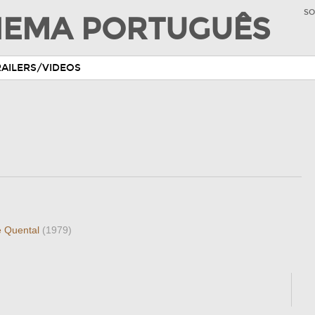
SO
INEMA PORTUGUÊS
RAILERS/VIDEOS
e Quental
(1979)