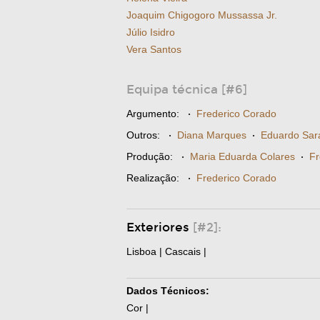
Joaquim Chigogoro Mussassa Jr.
Júlio Isidro
Vera Santos
Equipa técnica [#6]
Argumento:
·
Frederico Corado
Outros:
·
Diana Marques
·
Eduardo Sa
Produção:
·
Maria Eduarda Colares
·
Fr
Realização:
·
Frederico Corado
Exteriores
[#2]:
Lisboa | Cascais |
Dados Técnicos:
Cor |