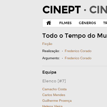
CINEPT
· C
FILMES
GÉNEROS
T
Todo o Tempo do M
Ficção
Realização:
·
Frederico Corado
Argumento:
·
Frederico Corado
Equipa
Elenco [#7]
Camacho Costa
Carlos Mendes
Guilherme Proença
Helena Vieira