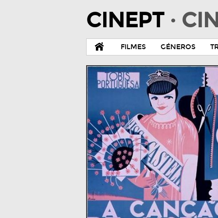
CINEPT
· C
FILMES
GÉNEROS
T