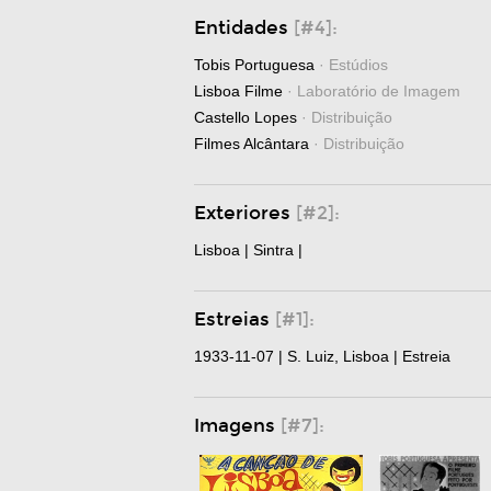
Entidades
[#4]:
Tobis Portuguesa
· Estúdios
Lisboa Filme
· Laboratório de Imagem
Castello Lopes
· Distribuição
Filmes Alcântara
· Distribuição
Exteriores
[#2]:
Lisboa | Sintra |
Estreias
[#1]:
1933-11-07 | S. Luiz, Lisboa | Estreia
Imagens
[#7]: