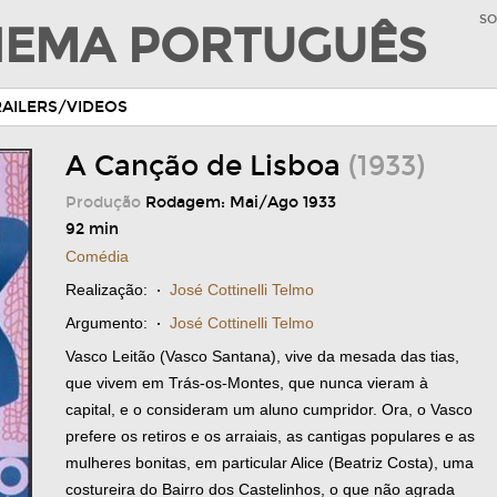
SO
INEMA PORTUGUÊS
RAILERS/VIDEOS
A Canção de Lisboa
(1933)
Produção
Rodagem: Mai/Ago 1933
92 min
Comédia
Realização:
·
José Cottinelli Telmo
Argumento:
·
José Cottinelli Telmo
Vasco Leitão (Vasco Santana), vive da mesada das tias,
que vivem em Trás-os-Montes, que nunca vieram à
capital, e o consideram um aluno cumpridor. Ora, o Vasco
prefere os retiros e os arraiais, as cantigas populares e as
mulheres bonitas, em particular Alice (Beatriz Costa), uma
costureira do Bairro dos Castelinhos, o que não agrada