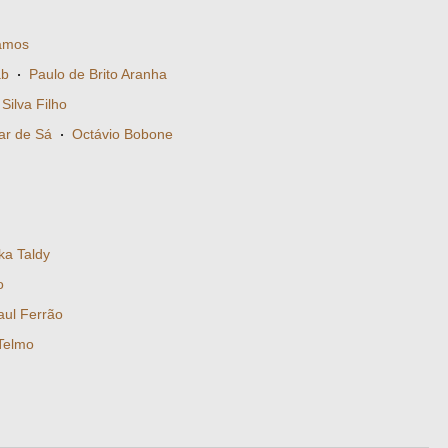
amos
ab
·
Paulo de Brito Aranha
Silva Filho
ar de Sá
·
Octávio Bobone
ka Taldy
o
aul Ferrão
 Telmo