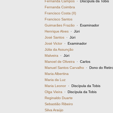
Fernanda Campos
· Discípula da Tobis
Fernanda Coimbra
Francisco Costa (II)
Francisco Santos
Guimarães Frazão
· Examinador
Henrique Alves
· Júri
José Santos
· Júri
José Victor
· Examinador
Júlia da Assunção
Malveira
· Júri
Manoel de Oliveira
· Carlos
Manuel Santos Carvalho
· Dono do Retir
Maria Albertina
Maria da Luz
Maria Leonor
· Discípula da Tobis
Olga Vieira
· Discípula da Tobis
Reginaldo Duarte
Sebastião Ribeiro
Silva Araújo