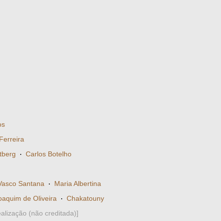
os
erreira
tberg
·
Carlos Botelho
Vasco Santana
·
Maria Albertina
oaquim de Oliveira
·
Chakatouny
alização (não creditada)]