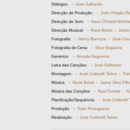
Diálogos:
·
José Galhardo
Direcção de Produção:
·
João Ortigão R
Direcção de Som:
·
Hans Christof Wohlr
Direcção Musical:
·
René Bohet
·
Jaime 
Fotografia:
·
Henry Barreyre
·
José Cés
Fotografia de Cena:
·
Silva Nogueira
Genérico:
·
Almada Negreiros
Letra das Canções:
·
José Galhardo
Montagem:
·
José Cottinelli Telmo
·
Ton
Música:
·
René Bohet
·
Jaime Silva Filh
Música das Canções:
·
Raul Portela
·
R
Planificação/Sequência:
·
José Cottinelli
Produção:
·
Tobis Portuguesa
Realização:
·
José Cottinelli Telmo