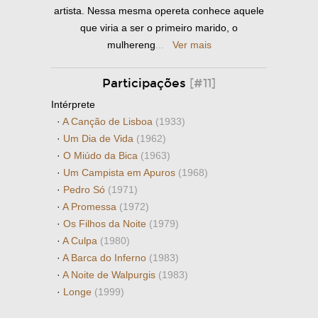
artista. Nessa mesma opereta conhece aquele
que viria a ser o primeiro marido, o
mulhereng
...
Ver mais
Participações
[#11]
Intérprete
·
A Canção de Lisboa
(1933)
·
Um Dia de Vida
(1962)
·
O Miúdo da Bica
(1963)
·
Um Campista em Apuros
(1968)
·
Pedro Só
(1971)
·
A Promessa
(1972)
·
Os Filhos da Noite
(1979)
·
A Culpa
(1980)
·
A Barca do Inferno
(1983)
·
A Noite de Walpurgis
(1983)
·
Longe
(1999)