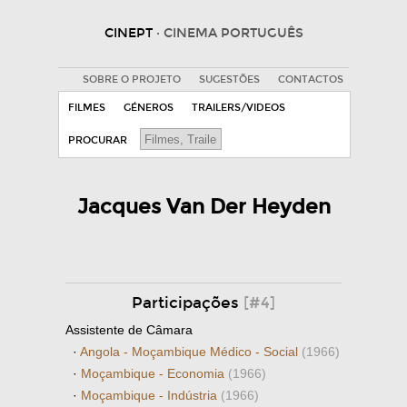
CINEPT
· CINEMA PORTUGUÊS
SOBRE O PROJETO
SUGESTÕES
CONTACTOS
FILMES
GÉNEROS
TRAILERS/VIDEOS
PROCURAR
Jacques Van Der Heyden
Participações
[#4]
Assistente de Câmara
·
Angola - Moçambique Médico - Social
(1966)
·
Moçambique - Economia
(1966)
·
Moçambique - Indústria
(1966)