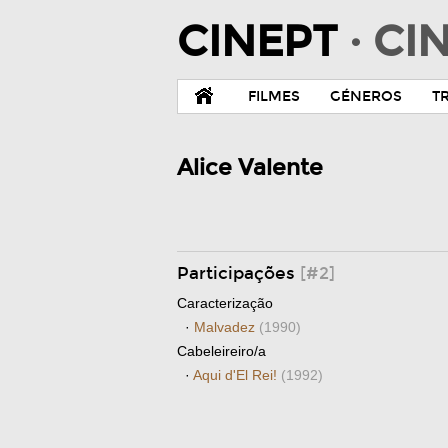
CINEPT
· C
FILMES
GÉNEROS
T
Alice Valente
Participações
[#2]
Caracterização
·
Malvadez
(1990)
Cabeleireiro/a
·
Aqui d'El Rei!
(1992)