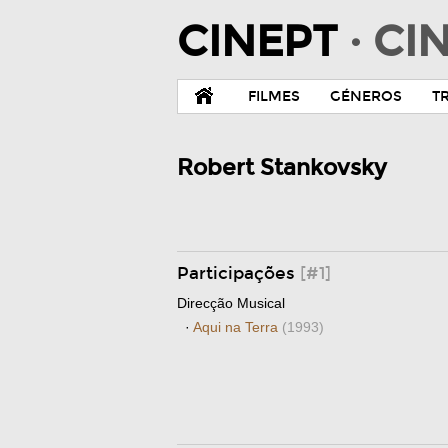
CINEPT
· C
FILMES
GÉNEROS
T
Robert Stankovsky
Participações
[#1]
Direcção Musical
·
Aqui na Terra
(1993)