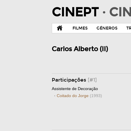
CINEPT
· C
FILMES
GÉNEROS
T
Carlos Alberto (II)
Participações
[#1]
Assistente de Decoração
·
Coitado do Jorge
(1993)