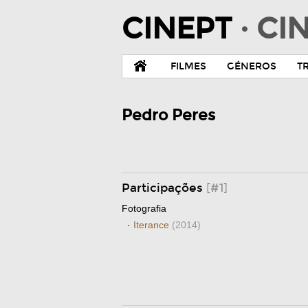
CINEPT
· C
FILMES
GÉNEROS
T
Pedro Peres
Participações
[#1]
Fotografia
·
Iterance
(2014)