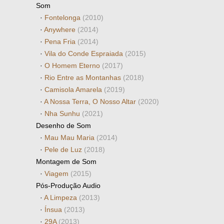
Som
·
Fontelonga
(2010)
·
Anywhere
(2014)
·
Pena Fria
(2014)
·
Vila do Conde Espraiada
(2015)
·
O Homem Eterno
(2017)
·
Rio Entre as Montanhas
(2018)
·
Camisola Amarela
(2019)
·
A Nossa Terra, O Nosso Altar
(2020)
·
Nha Sunhu
(2021)
Desenho de Som
·
Mau Mau Maria
(2014)
·
Pele de Luz
(2018)
Montagem de Som
·
Viagem
(2015)
Pós-Produção Audio
·
A Limpeza
(2013)
·
Ínsua
(2013)
·
29A
(2013)