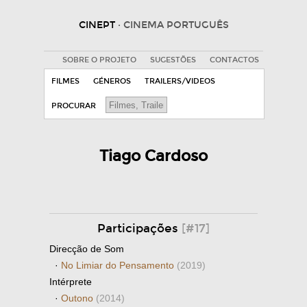
CINEPT
· CINEMA PORTUGUÊS
SOBRE O PROJETO
SUGESTÕES
CONTACTOS
FILMES
GÉNEROS
TRAILERS/VIDEOS
PROCURAR
Tiago Cardoso
Participações
[#17]
Direcção de Som
·
No Limiar do Pensamento
(2019)
Intérprete
·
Outono
(2014)