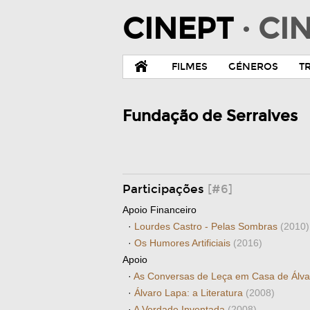
CINEPT
· C
FILMES
GÉNEROS
T
Fundação de Serralves
Participações
[#6]
Apoio Financeiro
·
Lourdes Castro - Pelas Sombras
(2010)
·
Os Humores Artificiais
(2016)
Apoio
·
As Conversas de Leça em Casa de Álv
·
Álvaro Lapa: a Literatura
(2008)
·
A Verdade Inventada
(2008)