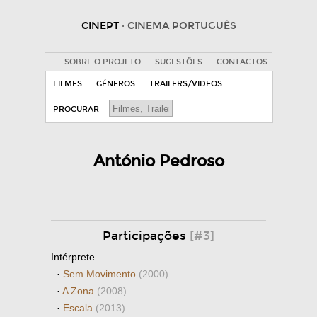
CINEPT
· CINEMA PORTUGUÊS
SOBRE O PROJETO
SUGESTÕES
CONTACTOS
FILMES
GÉNEROS
TRAILERS/VIDEOS
PROCURAR
António Pedroso
Participações
[#3]
Intérprete
·
Sem Movimento
(2000)
·
A Zona
(2008)
·
Escala
(2013)