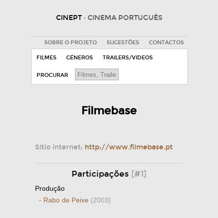
CINEPT
· CINEMA PORTUGUÊS
SOBRE O PROJETO
SUGESTÕES
CONTACTOS
FILMES
GÉNEROS
TRAILERS/VIDEOS
PROCURAR
Filmebase
Sítio internet:
http://www.filmebase.pt
Participações
[#1]
Produção
·
Rabo de Peixe
(2003)