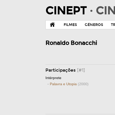
CINEPT
· C
FILMES
GÉNEROS
T
Ronaldo Bonacchi
Participações
[#1]
Intérprete
·
Palavra e Utopia
(2000)