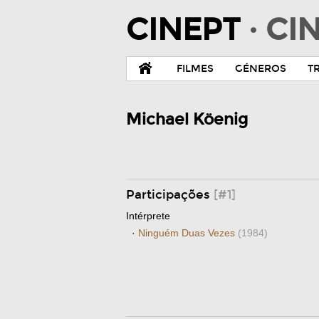
CINEPT
· C
FILMES
GÉNEROS
T
Michael Köenig
Participações
[#1]
Intérprete
·
Ninguém Duas Vezes
(1984)