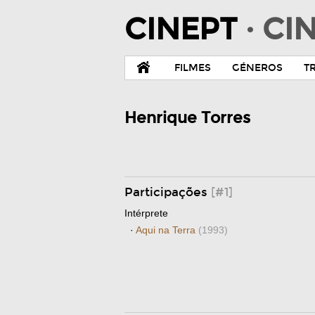
CINEPT
· C
FILMES
GÉNEROS
T
Henrique Torres
Participações
[#1]
Intérprete
·
Aqui na Terra
(1993)