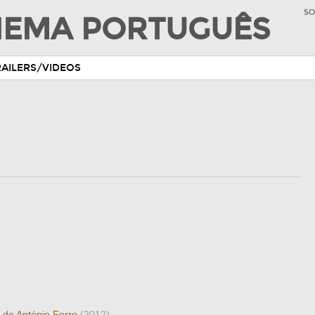
SO
INEMA PORTUGUÊS
RAILERS/VIDEOS
l de António Ferro
(2012)