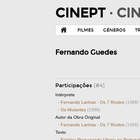
CINEPT
· C
FILMES
GÉNEROS
T
Fernando Guedes
Participações
[#4]
Intérprete
·
Fernando Lanhas - Os 7 Rostos
(1988)
·
Os Mutantes
(1998)
Autor da Obra Original
·
Fernando Lanhas - Os 7 Rostos
(1988)
Texto
·
Estética Propaganda Utopia no Portuga