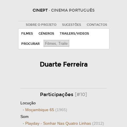
CINEPT
· CINEMA PORTUGUÊS
SOBRE O PROJETO
SUGESTÕES
CONTACTOS
FILMES
GÉNEROS
TRAILERS/VIDEOS
PROCURAR
Duarte Ferreira
Participações
[#10]
Locução
·
Moçambique 65
(1965)
Som
·
Playday - Sonhar Nas Quatro Linhas
(2012)