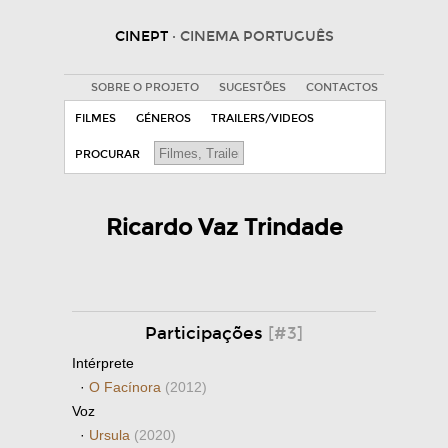
CINEPT
· CINEMA PORTUGUÊS
SOBRE O PROJETO
SUGESTÕES
CONTACTOS
FILMES
GÉNEROS
TRAILERS/VIDEOS
PROCURAR
Ricardo Vaz Trindade
Participações
[#3]
Intérprete
·
O Facínora
(2012)
Voz
·
Ursula
(2020)