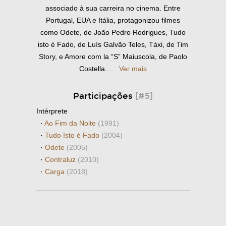
associado à sua carreira no cinema. Entre
Portugal, EUA e Itália, protagonizou filmes
como Odete, de João Pedro Rodrigues, Tudo
isto é Fado, de Luís Galvão Teles, Táxi, de Tim
Story, e Amore com la “S” Maiuscola, de Paolo
Costella.
...
Ver mais
Participações
[#5]
Intérprete
·
Ao Fim da Noite
(1991)
·
Tudo Isto é Fado
(2004)
·
Odete
(2005)
·
Contraluz
(2010)
·
Carga
(2018)