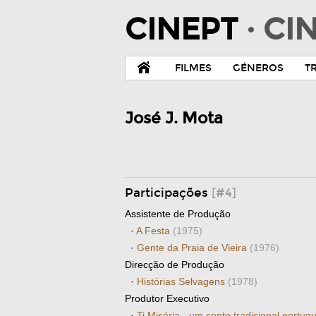
CINEPT
· C
FILMES
GÉNEROS
T
José J. Mota
Participações
[#4]
Assistente de Produção
·
A Festa
(1975)
·
Gente da Praia de Vieira
(1976)
Direcção de Produção
·
Histórias Selvagens
(1978)
Produtor Executivo
·
Ti Miséria - um conto tradicional portu