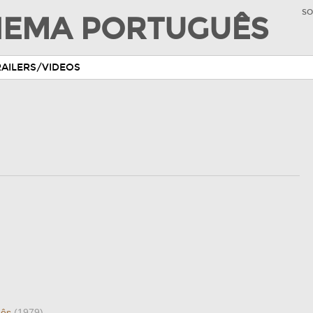
SO
INEMA PORTUGUÊS
RAILERS/VIDEOS
guês
(1979)