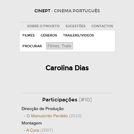
CINEPT
· CINEMA PORTUGUÊS
SOBRE O PROJETO
SUGESTÕES
CONTACTOS
FILMES
GÉNEROS
TRAILERS/VIDEOS
PROCURAR
Carolina Dias
Participações
[#10]
Direcção de Produção
·
O Manuscrito Perdido
(2010)
Montagem
·
A Cura
(2007)