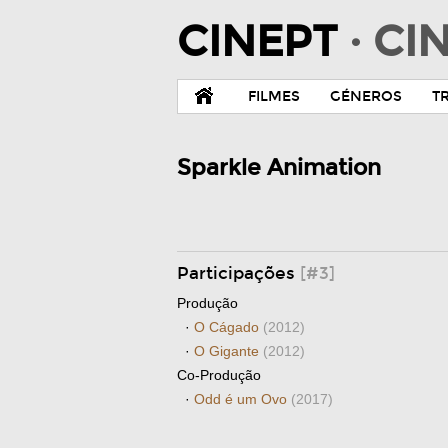
CINEPT
· C
FILMES
GÉNEROS
T
Sparkle Animation
Participações
[#3]
Produção
·
O Cágado
(2012)
·
O Gigante
(2012)
Co-Produção
·
Odd é um Ovo
(2017)