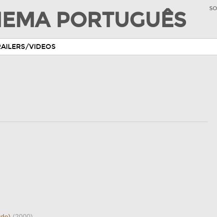
SO
INEMA PORTUGUÊS
RAILERS/VIDEOS
rde)
(2000)