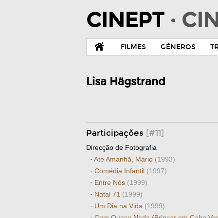
CINEPT
· C
FILMES
GÉNEROS
T
Lisa Hägstrand
Participações
[#11]
Direcção de Fotografia
·
Até Amanhã, Mário
(1993)
·
Comédia Infantil
(1997)
·
Entre Nós
(1999)
·
Natal 71
(1999)
·
Um Dia na Vida
(1999)
·
Com Quase Nada (Brincar em Cabo Ve