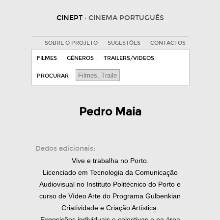
CINEPT
· CINEMA PORTUGUÊS
SOBRE O PROJETO
SUGESTÕES
CONTACTOS
FILMES
GÉNEROS
TRAILERS/VIDEOS
PROCURAR
Pedro Maia
Dados adicionais:
Vive e trabalha no Porto.
Licenciado em Tecnologia da Comunicação
Audiovisual no Instituto Politécnico do Porto e
curso de Vídeo Arte do Programa Gulbenkian
Criatividade e Criação Artística.
Exposições individuais e colectivas e na área