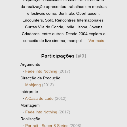
da realização apresentou trabalhos em mostras
e festivais como: Berlinale, Oberhausen,
Encounters, Split, Rencontres Internationales,
Curtas Vila do Conde, Indie Lisboa, Jovens
Criadores, entre outros. Desde 2004 explora o
conceito de live cinema, manipul
...
Ver mais
Participações
[#9]
Argumento
·
Fade into Nothing
(2017)
Direcção de Produção
·
Mahjong
(2013)
Intérprete
·
A Casa do Lado
(2012)
Montagem
·
Fade into Nothing
(2017)
Realização
·
Portrait . Super 8 Series
(2008)