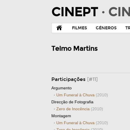
CINEPT
· C
FILMES
GÉNEROS
T
Telmo Martins
Participações
[#11]
Argumento
·
Um Funeral à Chuva
(2010)
Direcção de Fotografia
·
Zero de Inocência
(2010)
Montagem
·
Um Funeral à Chuva
(2010)
·
Zero de Inocência
(2010)