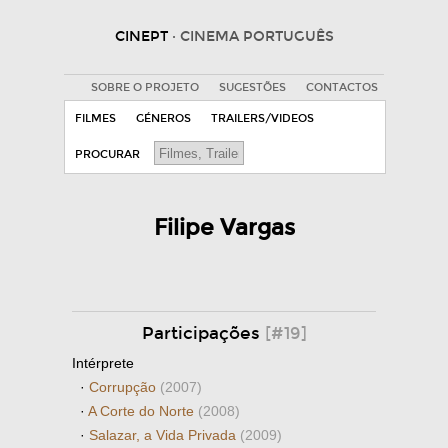
CINEPT
· CINEMA PORTUGUÊS
SOBRE O PROJETO
SUGESTÕES
CONTACTOS
FILMES
GÉNEROS
TRAILERS/VIDEOS
PROCURAR
Filipe Vargas
Participações
[#19]
Intérprete
·
Corrupção
(2007)
·
A Corte do Norte
(2008)
·
Salazar, a Vida Privada
(2009)