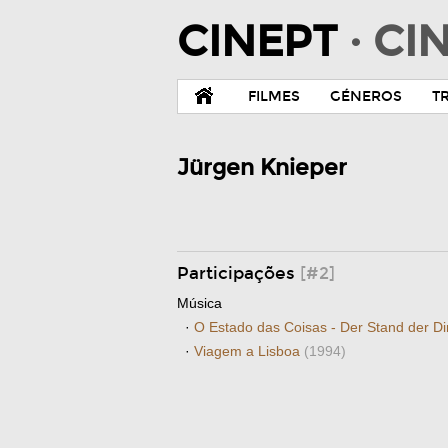
CINEPT
· C
FILMES
GÉNEROS
T
Jürgen Knieper
Participações
[#2]
Música
·
O Estado das Coisas - Der Stand der D
·
Viagem a Lisboa
(1994)