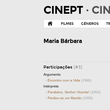
CINEPT
· C
FILMES
GÉNEROS
T
Maria Bárbara
Participações
[#3]
Argumento
·
Encontro com a Vida
(1960)
Intérprete
·
Parabéns, Senhor Vicente!
(1954)
·
Perdeu-se um Marido
(1956)