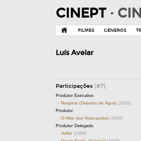
CINEPT
· C
FILMES
GÉNEROS
T
Luís Avelar
Participações
[#7]
Produtor Executivo
·
Respirar (Debaixo de Água)
(2000)
Produtor
·
O Altar dos Holocaustos
(1992)
Produtor Delegado
·
Voltar
(1988)
·
Quem Foste, Alvarez?
(1988)