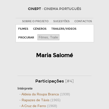
CINEPT
· CINEMA PORTUGUÊS
SOBRE O PROJETO
SUGESTÕES
CONTACTOS
FILMES
GÉNEROS
TRAILERS/VIDEOS
PROCURAR
Maria Salomé
Participações
[#4]
Intérprete
·
Aldeia da Roupa Branca
(1938)
·
Rapazes de Táxis
(1965)
·
A Cruz de Ferro
(1968)