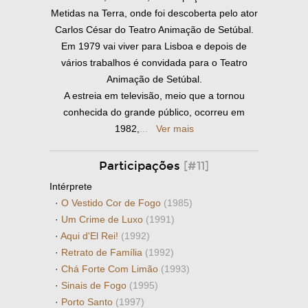
Metidas na Terra, onde foi descoberta pelo ator
Carlos César do Teatro Animação de Setúbal.
Em 1979 vai viver para Lisboa e depois de
vários trabalhos é convidada para o Teatro
Animação de Setúbal.
A estreia em televisão, meio que a tornou
conhecida do grande público, ocorreu em
1982,
...
Ver mais
Participações
[#11]
Intérprete
·
O Vestido Cor de Fogo
(1985)
·
Um Crime de Luxo
(1991)
·
Aqui d'El Rei!
(1992)
·
Retrato de Família
(1992)
·
Chá Forte Com Limão
(1993)
·
Sinais de Fogo
(1995)
·
Porto Santo
(1997)