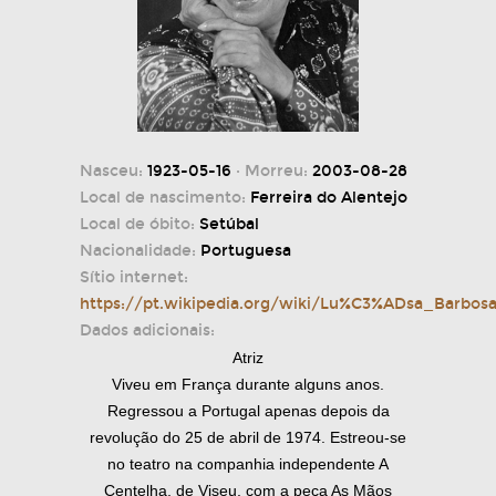
Nasceu:
1923-05-16
· Morreu:
2003-08-28
Local de nascimento:
Ferreira do Alentejo
Local de óbito:
Setúbal
Nacionalidade:
Portuguesa
Sítio internet:
https://pt.wikipedia.org/wiki/Lu%C3%ADsa_Barbos
Dados adicionais:
Atriz
Viveu em França durante alguns anos.
Regressou a Portugal apenas depois da
revolução do 25 de abril de 1974. Estreou-se
no teatro na companhia independente A
Centelha, de Viseu, com a peça As Mãos