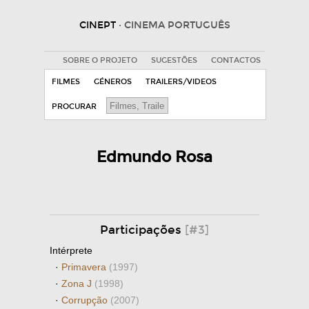
CINEPT
· CINEMA PORTUGUÊS
SOBRE O PROJETO
SUGESTÕES
CONTACTOS
FILMES
GÉNEROS
TRAILERS/VIDEOS
PROCURAR
Edmundo Rosa
Participações
[#3]
Intérprete
·
Primavera
(1997)
·
Zona J
(1998)
·
Corrupção
(2007)