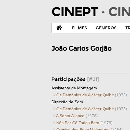
CINEPT
· C
FILMES
GÉNEROS
T
João Carlos Gorjão
Participações
[#21]
Assistente de Montagem
·
Os Demónios de Alcácer Quibir
(1976)
Direcção de Som
·
Os Demónios de Alcácer Quibir
(1976)
·
A Santa Aliança
(1978)
·
Nós Por Cá Todos Bem
(1978)
·
Crónica dos Bons Malandros
(1984)