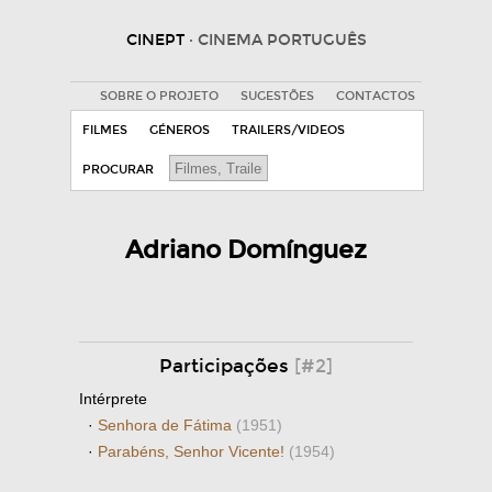
CINEPT
· CINEMA PORTUGUÊS
SOBRE O PROJETO
SUGESTÕES
CONTACTOS
FILMES
GÉNEROS
TRAILERS/VIDEOS
PROCURAR
Adriano Domínguez
Participações
[#2]
Intérprete
·
Senhora de Fátima
(1951)
·
Parabéns, Senhor Vicente!
(1954)