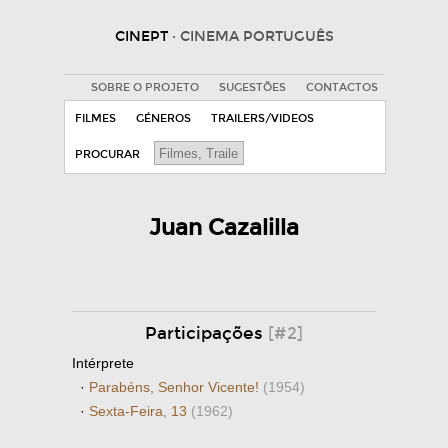
CINEPT
· CINEMA PORTUGUÊS
SOBRE O PROJETO
SUGESTÕES
CONTACTOS
FILMES
GÉNEROS
TRAILERS/VIDEOS
PROCURAR
Juan Cazalilla
Participações
[#2]
Intérprete
·
Parabéns, Senhor Vicente!
(1954)
·
Sexta-Feira, 13
(1962)