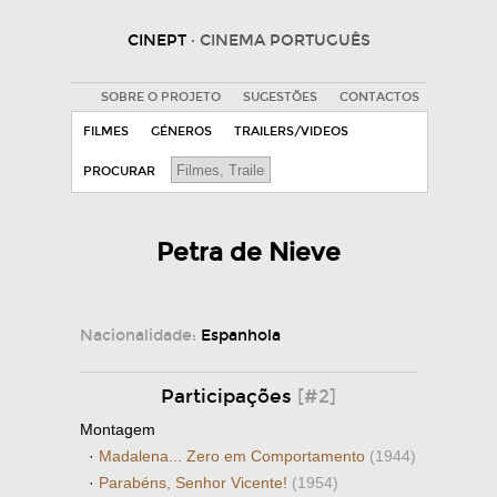
CINEPT
· CINEMA PORTUGUÊS
SOBRE O PROJETO
SUGESTÕES
CONTACTOS
FILMES
GÉNEROS
TRAILERS/VIDEOS
PROCURAR
Petra de Nieve
Nacionalidade:
Espanhola
Participações
[#2]
Montagem
·
Madalena... Zero em Comportamento
(1944)
·
Parabéns, Senhor Vicente!
(1954)