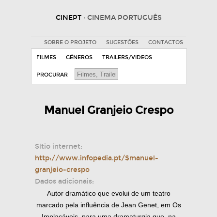
CINEPT
· CINEMA PORTUGUÊS
SOBRE O PROJETO
SUGESTÕES
CONTACTOS
FILMES
GÉNEROS
TRAILERS/VIDEOS
PROCURAR
Manuel Granjeio Crespo
Sítio internet:
http://www.infopedia.pt/$manuel-
granjeio-crespo
Dados adicionais:
Autor dramático que evolui de um teatro
marcado pela influência de Jean Genet, em Os
Implacáveis, para uma dramaturgia que, na