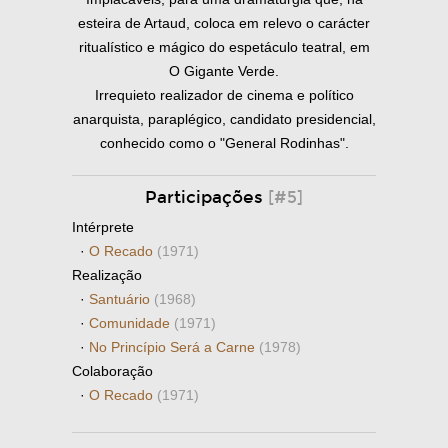
esteira de Artaud, coloca em relevo o carácter
ritualístico e mágico do espetáculo teatral, em
O Gigante Verde.
Irrequieto realizador de cinema e político
anarquista, paraplégico, candidato presidencial,
conhecido como o "General Rodinhas".
Participações
[#5]
Intérprete
·
O Recado
(1971)
Realização
·
Santuário
(1968)
·
Comunidade
(1971)
·
No Princípio Será a Carne
(1978)
Colaboração
·
O Recado
(1971)