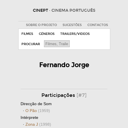
CINEPT
· CINEMA PORTUGUÊS
SOBRE O PROJETO
SUGESTÕES
CONTACTOS
FILMES
GÉNEROS
TRAILERS/VIDEOS
PROCURAR
Fernando Jorge
Participações
[#7]
Direcção de Som
·
O Pão
(1959)
Intérprete
·
Zona J
(1998)