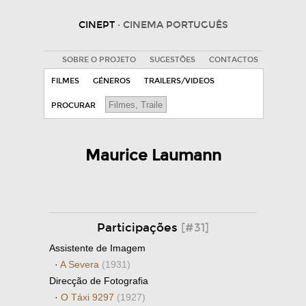
CINEPT
· CINEMA PORTUGUÊS
SOBRE O PROJETO
SUGESTÕES
CONTACTOS
FILMES
GÉNEROS
TRAILERS/VIDEOS
PROCURAR
Maurice Laumann
Participações
[#31]
Assistente de Imagem
·
A Severa
(1931)
Direcção de Fotografia
·
O Táxi 9297
(1927)