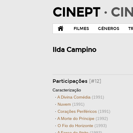
CINEPT
· C
FILMES
GÉNEROS
T
Ilda Campino
Participações
[#12]
Caracterização
·
A Divina Comédia
(1991)
·
Nuvem
(1991)
·
Corações Periféricos
(1991)
·
A Morte do Príncipe
(1992)
·
O Fio do Horizonte
(1993)
·
A Força do Atrito
(1993)