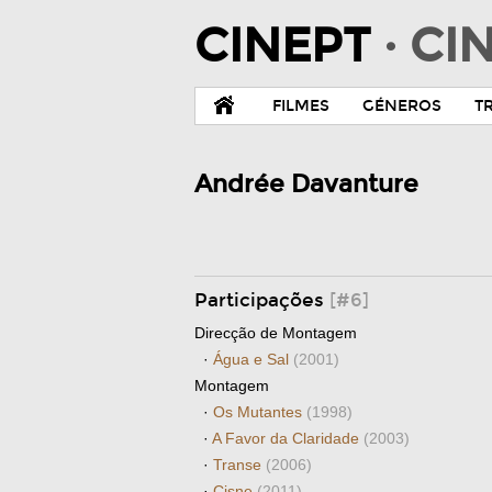
CINEPT
· C
FILMES
GÉNEROS
T
Andrée Davanture
Participações
[#6]
Direcção de Montagem
·
Água e Sal
(2001)
Montagem
·
Os Mutantes
(1998)
·
A Favor da Claridade
(2003)
·
Transe
(2006)
·
Cisne
(2011)