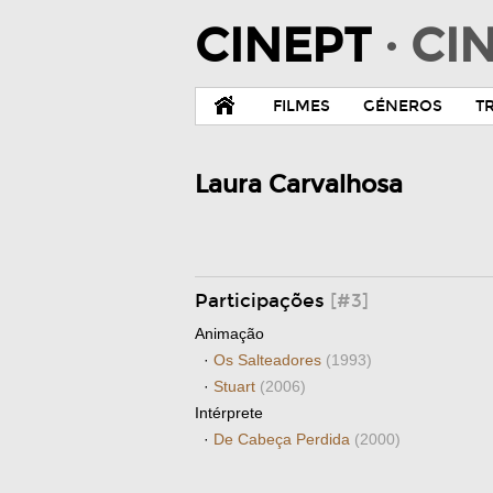
CINEPT
· C
FILMES
GÉNEROS
T
Laura Carvalhosa
Participações
[#3]
Animação
·
Os Salteadores
(1993)
·
Stuart
(2006)
Intérprete
·
De Cabeça Perdida
(2000)