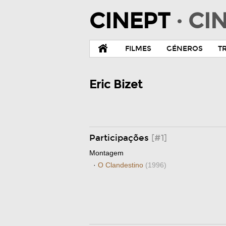
CINEPT
· C
FILMES
GÉNEROS
T
Eric Bizet
Participações
[#1]
Montagem
·
O Clandestino
(1996)