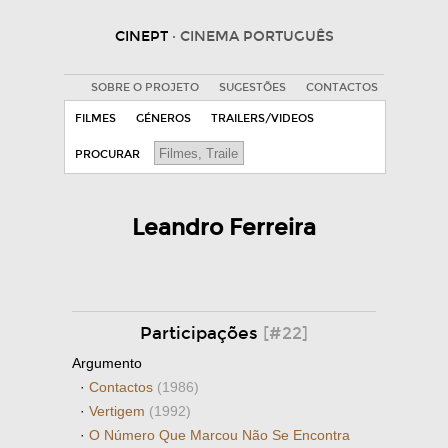
CINEPT
· CINEMA PORTUGUÊS
SOBRE O PROJETO
SUGESTÕES
CONTACTOS
FILMES
GÉNEROS
TRAILERS/VIDEOS
PROCURAR
Leandro Ferreira
Participações
[#22]
Argumento
·
Contactos
(1986)
·
Vertigem
(1992)
·
O Número Que Marcou Não Se Encontra