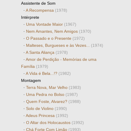
Assistente de Som
·
A Recompensa
(1978)
Intérprete
·
Uma Vontade Maior
(1967)
·
Nem Amantes, Nem Amigos
(1970)
·
O Passado e o Presente
(1972)
·
Malteses, Burgueses e às Vezes...
(1974)
·
A Santa Aliança
(1978)
·
Amor de Perdição - Memórias de uma
Família
(1979)
·
A Vida é Bela...!?
(1982)
Montagem
·
Terra Nova, Mar Velho
(1983)
·
Uma Pedra no Bolso
(1987)
·
Quem Foste, Alvarez?
(1988)
·
Solo de Violino
(1990)
·
Adeus Princesa
(1992)
·
O Altar dos Holocaustos
(1992)
·
Chá Forte Com Limão
(1993)