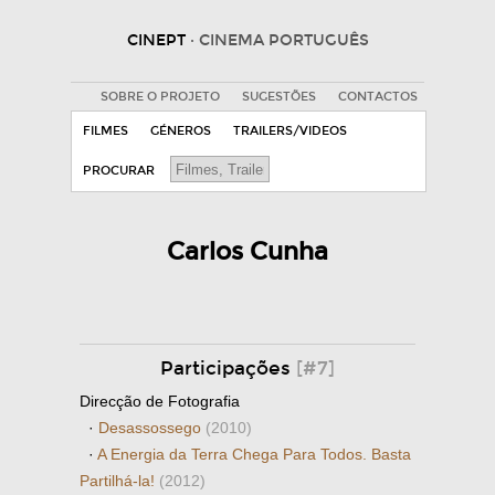
CINEPT
· CINEMA PORTUGUÊS
SOBRE O PROJETO
SUGESTÕES
CONTACTOS
FILMES
GÉNEROS
TRAILERS/VIDEOS
PROCURAR
Carlos Cunha
Participações
[#7]
Direcção de Fotografia
·
Desassossego
(2010)
·
A Energia da Terra Chega Para Todos. Basta
Partilhá-la!
(2012)