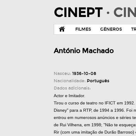
CINEPT
· C
FILMES
GÉNEROS
T
António Machado
Nasceu:
1936-10-08
Nacionalidade:
Português
Dados adicionais:
Actor e Imitador.
Tirou o curso de teatro no IFICT em 1992.
Disney" para a RTP, de 1994 a 1996. Foi
entrou em numerosos anúncios e séries te
de Rui Vilhena, em 1998; "Não te esqueça
Rir (com uma imitação de Durão Barroso