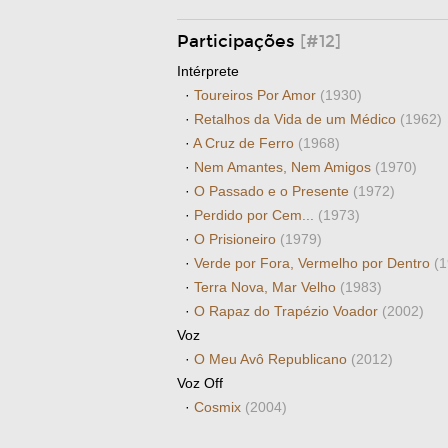
Participações
[#12]
Intérprete
·
Toureiros Por Amor
(1930)
·
Retalhos da Vida de um Médico
(1962)
·
A Cruz de Ferro
(1968)
·
Nem Amantes, Nem Amigos
(1970)
·
O Passado e o Presente
(1972)
·
Perdido por Cem...
(1973)
·
O Prisioneiro
(1979)
·
Verde por Fora, Vermelho por Dentro
(1
·
Terra Nova, Mar Velho
(1983)
·
O Rapaz do Trapézio Voador
(2002)
Voz
·
O Meu Avô Republicano
(2012)
Voz Off
·
Cosmix
(2004)